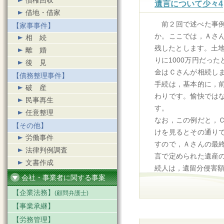
債権回収
遺言について少々4
借地・借家
前２回で述べた事
【家事事件】
か。ここでは，Ａさ
相続
残したとします。土地
離婚
りに1000万円だっ
後見
金はＣさんが相続し
【債務整理事件】
手続は，基本的に，
破産
わりです。愉快では
民事再生
す。
任意整理
なお，この例だと，
【その他】
けを見るとその通り
労働事件
すので，Ａさんの最
法律判例調査
言で定められた遺産
文書作成
続人は，遺留分侵害
会社・事業者に関する事案
【企業法務】
(顧問弁護士)
【事業承継】
【労務管理】