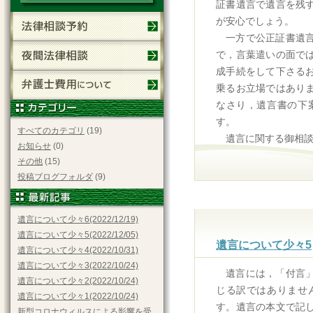
証書遺言で遺言を残
が安心でしょう。
一方で公正証書遺
で，言葉遣いの面で
成手続をして下さる
乗るお立場ではあり
なさり，遺言書の下
す。
すべてのカテゴリ
(19)
遺言に関する御相
お知らせ
(0)
その他
(15)
投稿ブログフォルダ
(9)
遺言について少々6(2022/12/19)
遺言について少々5(2022/12/05)
遺言について少々5
遺言について少々4(2022/10/31)
遺言について少々3(2022/10/24)
遺言には，「付言
遺言について少々2(2022/10/24)
じる訳ではありませ
遺言について少々1(2022/10/24)
す。遺言の本文で記
新型コロナウィルスによる影響を受