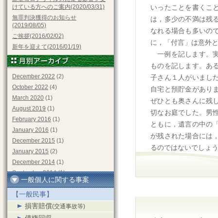
けている方へのご案内(2020/03/31)
いったことを書くこ
無罪判決獲得のお知らせ
は，多少の不満は残
(2019/08/05)
なれる場合も多いの
ご挨拶(2016/02/02)
に，「付言」は意外
新年を迎えて(2016/01/19)
一例を記します。
ものを記します。あ
December 2022
(2)
子さん１人がいまし
October 2022
(4)
自宅と預貯金があり
March 2020
(1)
ぜひとも奥さんに残
August 2019
(1)
切なお庭でした。男
February 2016
(1)
ともに，遺言の中の
January 2016
(1)
が残された場合には
December 2015
(1)
るのではないでしょ
January 2015
(2)
December 2014
(1)
September 2014
(1)
一般個人に関する事案
June 2014
(2)
【一般民事】
May 2014
(1)
December 2013
(1)
損害賠償
(交通事故等)