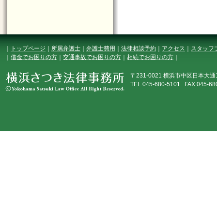
｜
トップページ
｜
所属弁護士
｜
弁護士費用
｜
法律相談予約
｜
アクセス
｜
スタッフ
｜
借金でお困りの方
｜
交通事故でお困りの方
｜
相続でお困りの方
｜
〒231-0021 横浜市中区日本大
TEL.045-680-5101 FAX.045-68