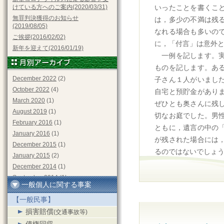
けている方へのご案内(2020/03/31)
いったことを書くこ
無罪判決獲得のお知らせ
は，多少の不満は残
(2019/08/05)
なれる場合も多いの
ご挨拶(2016/02/02)
に，「付言」は意外
新年を迎えて(2016/01/19)
一例を記します。
ものを記します。あ
December 2022
(2)
子さん１人がいまし
October 2022
(4)
自宅と預貯金があり
March 2020
(1)
ぜひとも奥さんに残
August 2019
(1)
切なお庭でした。男
February 2016
(1)
ともに，遺言の中の
January 2016
(1)
が残された場合には
December 2015
(1)
るのではないでしょ
January 2015
(2)
December 2014
(1)
September 2014
(1)
一般個人に関する事案
June 2014
(2)
【一般民事】
May 2014
(1)
December 2013
(1)
損害賠償
(交通事故等)