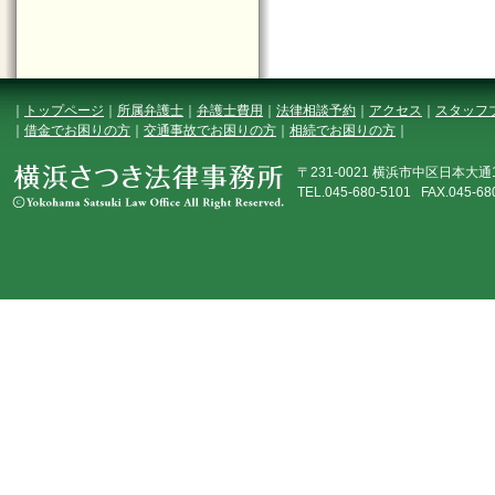
｜
トップページ
｜
所属弁護士
｜
弁護士費用
｜
法律相談予約
｜
アクセス
｜
スタッフ
｜
借金でお困りの方
｜
交通事故でお困りの方
｜
相続でお困りの方
｜
〒231-0021 横浜市中区日本大
TEL.045-680-5101 FAX.045-68