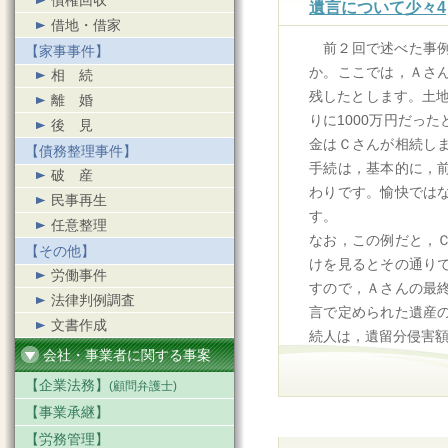
債権回収
遺言について少々4
借地・借家
前２回で述べた事
【家事事件】
か。ここでは，Ａさ
相続
残したとします。土地
離婚
りに1000万円だっ
後見
金はＣさんが相続し
【債務整理事件】
手続は，基本的に，
破産
わりです。愉快では
民事再生
す。
任意整理
なお，この例だと，
【その他】
けを見るとその通り
労働事件
すので，Ａさんの最
法律判例調査
言で定められた遺産
文書作成
続人は，遺留分侵害
会社・事業者に関する事案
【企業法務】
(顧問弁護士)
【事業承継】
【労務管理】