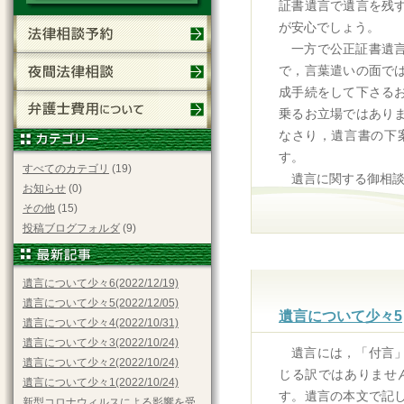
証書遺言で遺言を残
が安心でしょう。
一方で公正証書遺
で，言葉遣いの面で
成手続をして下さる
乗るお立場ではあり
なさり，遺言書の下
す。
すべてのカテゴリ
(19)
遺言に関する御相
お知らせ
(0)
その他
(15)
投稿ブログフォルダ
(9)
遺言について少々6(2022/12/19)
遺言について少々5(2022/12/05)
遺言について少々5
遺言について少々4(2022/10/31)
遺言について少々3(2022/10/24)
遺言には，「付言
遺言について少々2(2022/10/24)
じる訳ではありませ
遺言について少々1(2022/10/24)
す。遺言の本文で記
新型コロナウィルスによる影響を受